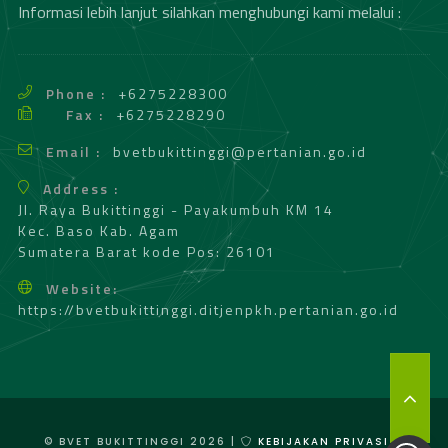
Informasi lebih lanjut silahkan menghubungi kami melalui :
Phone :
+6275228300
Fax :
+6275228290
Email :
bvetbukittinggi@pertanian.go.id
Address :
Jl. Raya Bukittinggi - Payakumbuh KM 14
Kec. Baso Kab. Agam
Sumatera Barat kode Pos: 26101
Website:
https://bvetbukittinggi.ditjenpkh.pertanian.go.id
T
O
P
© BVET BUKITTINGGI 2026 |
KEBIJAKAN PRIVASI &